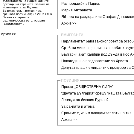
съпоставката на Националните
Разпродажби в Париж
доклади на страните, членки на
Конвенцията за Ядрена
Мария Антоанета
Безопасност, изготвени за
срещата през м. април 2005 г.във
Ябълка на раздора или Стефан Данаило
Виена - алармира
екологическата организация
Архив >>
"Екогласност".
Архив >>
ЕМИГРАНТИ
Парламентът бави законопроект за освоб
Сръбски министър призова сърбите в чуж
Българи чакат Калфин под дъжда в Лос А
Новогодишно поздравление за Христо
Депутат плаши емигранти с прокурор за 
ПОЗИЦИЯ
Проект „ОБЩЕСТВЕНА СИЛА”
“Другата България” срещу “нашата Бълга
Легенда за бившия Бургас?
За ракията и атома
Срам ме е, че им плащам заплати на тия
Архив >>