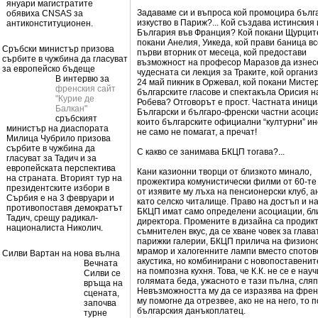
януари магистратите
Задаваме си и въпроса кой промоцира бълг
обявиха CNSAS за
изкуство в Париж?... Кой създава истинския
антиконституционен.
България във Франция? Кой покани Щурците
покани Анелия, Уикеда, кой прави баница вс
Сръбски министър призова
първи вторник от месеца, кой предостави
сърбите в чужбина да гласуват
възможност на професор Маразов да изнес
за европейско бъдеще
чудесната си лекция за Траките, кой органи
В интервю за
24 май пикник в Оржевал, кой покани Мисте
френския сайт
българските гласове и спектакъла Орисия 
"Курие де
Робева? Отговорът е прост. Частната иници
Балкан"
Български и българо-френски частни асоци
сръбският
които българските официални “културни” и
министър на диаспората
не само не помагат, а пречат!
Милица Чубрило призова
сърбите в чужбина да
С какво се занимава БКЦП тогава?...
гласуват за Тадич и за
европейската перспектива
Кани казионни творци от близкото минало,
на страната. Вторият тур на
прожектира комунистически филми от 60-те
президентските избори в
от изявите му лъха на пенсионерски клуб, 
Сърбия е на 3 февруари и
като селско читалище. Право на достъп и на
противопоставя демократът
БКЦП имат само определени асоциации, бл
Тадич, срещу радикал-
директора. Промените в дизайна са продик
националиста Николич.
съмнителен вкус, да се хване човек за глава
парижки галерии, БКЦП прилича на физионо
мрамор и халогенните лампи вместо спотове
Силви Вартан на нова вълна
акустика, но комбинирани с новопоставени
Вечната
на помпозна кухня. Това, че К.К. не се е нау
Силви се
голямата беда, ужасното е тази пълна, сля
връща на
Невъзможността му да се изразява на френс
сцената,
му помогне да отрезвее, ако не на него, то 
започва
българския данъкоплатец.
турне