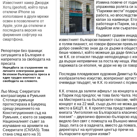
Измина повече от годи
Известният хакер Джордж
упражнява ролята си з
Хотц (geohot), който пръв
“Парижки вести” подкр
отключи iPhone за
работа, но впоследств
използване в други мрежи
капан за наивници. Ет
освен в позволените от
работещи в Париж, за 
Apple, успя да отключи и
Кадийски или съкратено
последната версия на
фирмения софтуер на
Първият срамен инциде
смартфона.
известният български пианист със световно
е голям пианист, но говори френски превъзх
добро семейство знае да се държи в общест
Репортери без граници:
беше човекът, който можеше да даде блясъ
ситуацията в България е
че К.К. се отнасял твърде неподходящо с из
напрегната за свободата на
да върши непривични за поста му неща. Ива
пресата
парижката си епопея, че дори не му се говор
Наредбата за съхранение на
личните електронни данни
Последва пловдивския художник Димитър Ки
безпокои българската преса в
един труден контекст за
изобразително изкуство, всепризнат артист 
свободата на словото.
очевидци твърдят, че К.К. го изгонил с псувни
К.К. отказа да залепи афишът за концерта 
Льо Монд: Секуритате
в Париж под предлог, че това било Чалга. 
контраатакува в Румъния
на Мистерията на българските гласове, чий
Стотици румънци
концерт е на 22 май, също дълго не можа д
протестираха в Букурещ
място в БКЦП. К. К препятства представяне
срещу решението на
книгата “Антология на Българската класиче
Конституционния съд на
поезия” – двуезично френско-българско изд
Румъния, с което се закрива
видяло бял свят с помощта на Външно мини
Националният съвет за
Защо, пита се в задачата, вместо да помага,
изучаване на архивите на
директорът на културния център пречи на
Секуритате (CNSAS). Това
българските културни изяви?
стана след като на 31