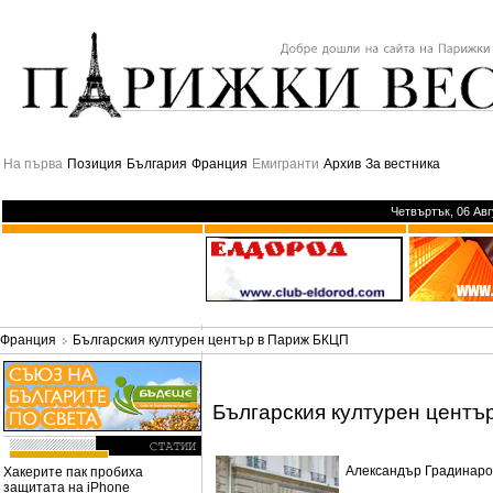
На първа
Позиция
България
Франция
Емигранти
Архив
За вестника
Четвъртък, 06 Ав
Франция
Българския културен център в Париж БКЦП
Българския културен центъ
Александър Градинаро
Хакерите пак пробиха
защитата на iPhone