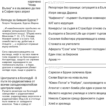
наречено
БЪЛГАРИЯ
"Нова
Репортери без граници: ситуацията в Бъл
Вълна" и е възможно да пее
в София през април
Изгря звезда Дарина
"Кафенето" - първият български новинарс
Легенда за бившия Бургас?
КАТ като корупция
Георги Чалдъков, Бургас-Варна
Конкурсът за съдия в Страсбург отново с
„
И наводнението продължи на
земята четирийсет дена (и
Българите в Second Life ще отрият търго
четирийсет нощи)
.”(Първа книга
Моисеева 7: 11, 17). Следва
Сесилия бойкотира управляващата клика
Ноевият ковчег и в него той,
семейството му, добитъка и
Стачката на учителите
птиците - „
и ковчегът плуваше
върху водата.
”
Аферата "Созе" или "странният господин 
Сега свръхконсумацията на
Един глас за Беронов
въглища, нефт и газ все повече
топи ледовете на Гренландия и
Архив >>
Антарктида, защото не спряхме
навреме зараждането на
топлинната вълна – и бури,
ФРАНЦИЯ
урагани и наводнения убиват
хиляди хора, къщи и дървета.
Саркози и Бруни сключиха брак
Силви Вартан на нова вълна
Централата в Козлодуй - 8
пъти по-радиоактивна от
"Южен Поток" и "Набуко", газопроводите 
всички западноевропейски
централи накуп
Атентат с колет-бомба уби един и рани п
Руските реактори на Козлодуй
Малкото неделно училище и злите вещиц
замърсяват с радиоактивни
газове, радиоактивни аерозоли и
Никола Саркози срещу френските съдии
радиоактивен Йод-131 в стотици
пъти повече от западните
Хляб и зрелища
аналози. Това е извод от