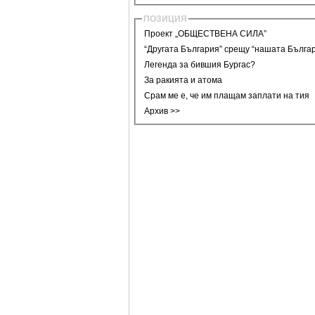
ПОЗИЦИЯ
Проект „ОБЩЕСТВЕНА СИЛА”
“Другата България” срещу “нашата Бълга
Легенда за бившия Бургас?
За ракията и атома
Срам ме е, че им плащам заплати на тия
Архив >>