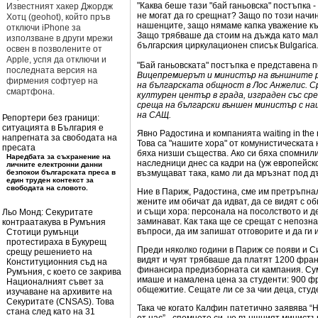
"Каква беше тази "бай ганьовска" постъпка 
Известният хакер Джордж
не могат да го срещнат? Защо по този начин 
Хотц (geohot), който пръв
нашенците, защо нямаме капка уважение към
отключи iPhone за
Защо трябваше да стоим на дъжда като мало
използване в други мрежи
българския циркулационен списък Bulgarica
освен в позволените от
Apple, успя да отключи и
"Бай ганьовската" постъпка е представена
последната версия на
Вицепремиерът и министър на външните 
фирмения софтуер на
на българската общност в Лос Анжелис. 
смартфона.
културен център в града, изграден със с
среща на български външен министър с н
на САЩ.
Репортери без граници:
ситуацията в България е
Явно Радостина и компанията waiting in the
напрегната за свободата на
Това са "нашите хора" от комунистическата
пресата
бяха низши същества. Ако си бяха спомнили
Наредбата за съхранение на
наследници днес са кадри на (уж европейск
личните електронни данни
безпокои българската преса в
възмущават така, камо ли да мръзнат под дъ
един труден контекст за
свободата на словото.
Ние в Париж, Радостина, сме им претръпнал
жените им обичат да идват, да се видят с о
и същи хора: персонала на посолството и д
Льо Монд: Секуритате
заминават. Как така ще се срещат с непозн
контраатакува в Румъния
въпроси, да им запишат отговорите и да ги и
Стотици румънци
протестираха в Букурещ
Преди няколко години в Париж се появи и 
срещу решението на
видят и чуят трябваше да платят 1200 фран
Конституционния съд на
финансира предизборната си кампания. Сум
Румъния, с което се закрива
имаше и намалена цена за студенти: 900 ф
Националният съвет за
общежитие. Сещате ли се за чии деца, сту
изучаване на архивите на
Секуритате (CNSAS). Това
Така че когато Калфин патетично заявява “Н
стана след като на 31