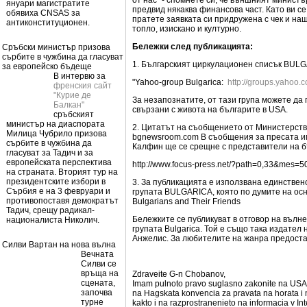
от нас” - спомнете си, че външният минист
януари магистратите
предвид някаква финансова част. Като ви се
обявиха CNSAS за
пратете заявката си придружена с чек и наш
антиконституционен.
топло, изискано и културно.
Бележки след публикацията:
Сръбски министър призова
сърбите в чужбина да гласуват
1. Българският циркулационен списък BULG
за европейско бъдеще
В интервю за
"Yahoo-group Bulgarica:
http://groups.yahoo.
френския сайт
"Курие де
За незапознатите, от тази група можете да
Балкан"
свързани с живота на българите в USA.
сръбският
министър на диаспората
2. Цитатът на съобщението от Министерств
Милица Чубрило призова
bgnewsroom.com В съобщения за пресата 
сърбите в чужбина да
Калфин ще се срещне с представители на 
гласуват за Тадич и за
европейската перспектива
http://www.focus-press.net/?path=0,33&mes=
на страната. Вторият тур на
президентските избори в
3. За публикацията е използвана единстве
Сърбия е на 3 февруари и
групата BULGARICA, която по думите на основ
противопоставя демократът
Bulgarians and Their Friends
Тадич, срещу радикал-
Бележките се публикуват в отговор на вълне
националиста Николич.
групата Bulgarica. Той е също така издател н
Анжелис. За любителите на жанра предоста
Силви Вартан на нова вълна
Вечната
Силви се
връща на
Zdraveite G-n Chobanov,
сцената,
Imam pulnoto pravo suglasno zakonite na USA, 
започва
na Hagskata konvencia za pravata na horata i 
турне
kakto i na razprostranenieto na informacia v Int