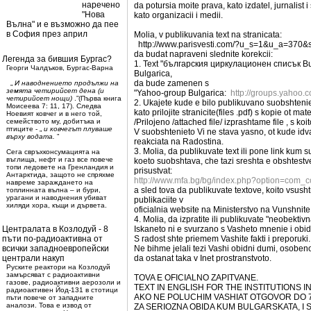
наречено
da potursia moite prava, kato izdatel, jurnalist 
"Нова
kato organizacii i medii.
Вълна" и е възможно да пее
в София през април
Molia, v publikuvania text na stranicata:
http://www.parisvesti.com/?u_s=1&u_a=370&s
da budat napraveni slednite korekcii:
Легенда за бившия Бургас?
1. Text "българския циркулационен списък Bulg
Георги Чалдъков, Бургас-Варна
Bulgarica,
da bude zamenen s
„
И наводнението продължи на
земята четирийсет дена (и
"Yahoo-group Bulgarica:
http://groups.yahoo.
четирийсет нощи)
.”(Първа книга
2. Ukajete kude e bilo publikuvano suobshteniet
Моисеева 7: 11, 17). Следва
kato prilojite stranicite(files .pdf) s kopie ot ma
Ноевият ковчег и в него той,
семейството му, добитъка и
/Prilojeno /attached file/ izprashtame file , s ko
птиците - „
и ковчегът плуваше
V suobshtenieto Vi ne stava yasno, ot kude idv
върху водата.
”
reakciata na Radostina.
3. Molia, da publikuvate text ili pone link kum
Сега свръхконсумацията на
въглища, нефт и газ все повече
koeto suobshtava, che tazi sreshta e obshtestv
топи ледовете на Гренландия и
prisustvat:
Антарктида, защото не спряхме
http://www.mfa.bg/bg/index.php?option=com_
навреме зараждането на
a sled tova da publikuvate textove, koito vsush
топлинната вълна – и бури,
урагани и наводнения убиват
publikaciite v
хиляди хора, къщи и дървета.
oficialnia website na Ministerstvo na Vunshnite
4. Molia, da izpratite ili publikuvate "neobekt
Централата в Козлодуй - 8
Iskaneto ni e svurzano s Vasheto mnenie i ob
пъти по-радиоактивна от
S radost shte priemem Vashite fakti i preporuki.
всички западноевропейски
Ne bihme jelali tezi Vashi obidni dumi, osobeno,
централи накуп
da ostanat taka v Inet prostranstvoto.
Руските реактори на Козлодуй
замърсяват с радиоактивни
TOVA E OFICIALNO ZAPITVANE.
газове, радиоактивни аерозоли и
TEXT IN ENGLISH FOR THE INSTITUTIONS I
радиоактивен Йод-131 в стотици
AKO NE POLUCHIM VASHIAT OTGOVOR DO 7
пъти повече от западните
аналози. Това е извод от
ZA SERIOZNA OBIDA KUM BULGARSKATA, I