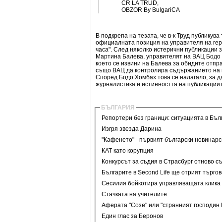
CR LA TRUD,
OBZOR By BulgariCA
В подкрепа на тезата, че в-к Труд публику
официалната позиция на управителя на герм
часа". След няколко истерични публикации 
Мартина Балева, управителят на ВАЦ Бодо 
което се извини на Балева за обидите отпра
също ВАЦ да контролира съдържанието на в
Според Бодо Хомбах това се налагало, за д
журналистика и истинността на публикациит
БЪЛГАРИЯ
Репортери без граници: ситуацията в Бъл
Изгря звезда Дарина
"Кафенето" - първият български новинарс
КАТ като корупция
Конкурсът за съдия в Страсбург отново с
Българите в Second Life ще отрият търго
Сесилия бойкотира управляващата клика
Стачката на учителите
Аферата "Созе" или "странният господин 
Един глас за Беронов