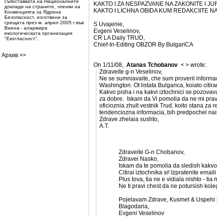
съпоставката на Националните
KAKTO I ZA NESPAZVANE NA ZAKONITE I JU
доклади на страните, членки на
KAKTO I LICHNA OBIDA KUM REDAKCIITE N
Конвенцията за Ядрена
Безопасност, изготвени за
срещата през м. април 2005 г.във
S Uvajenie,
Виена - алармира
Evgeni Veselinov,
екологическата организация
CR LA Daily TRUD,
"Екогласност".
Chief-In-Editing OBZOR By BulgariCA
Архив >>
On 1/11/08,
Atanas Tchobanov
<
> wrote:
Zdraveite g-n Veselinov,
Ne se sumniavaite, che sum proveril informaci
Washington. Ot listata Bulgarica, koiato citi
Kakvo pisha i na kakvi iztochnici se pozova
za dobre. Iskam da Vi pomolia da ne mi pravi
oficioznia zhult vestnik Trud, koito stana za 
tendenciozna informacia, bih predpochel nais
Zdrave zhelaia sushto,
A.T.
Zdraveite G-n Chobanov,
Zdravei Nasko,
Iskam da te pomolia da sledish kakvo
Citirai iztochnika si! Izpratenite emaili
Plus tova, tia ne e vidiala nishto - ti
Ne ti pravi chest da ne potursish ko
Pojelavam Zdrave, Kusmet & Uspehi 
Blagodaria,
Evgeni Veselinov