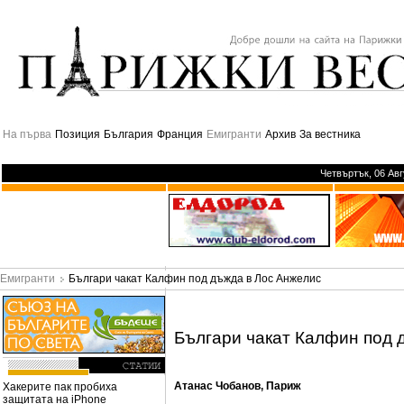
На първа
Позиция
България
Франция
Емигранти
Архив
За вестника
Четвъртък, 06 Ав
Емигранти
Българи чакат Калфин под дъжда в Лос Анжелис
Българи чакат Калфин под 
Атанас Чобанов, Париж
Хакерите пак пробиха
защитата на iPhone