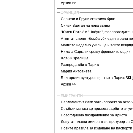
Архив >>
ФРАНЦИЯ
Саркози и Бруни сключиха брак
Силви Вартан на нова вълна
"Южен Поток" и "Набуко", газопроводите 
Атентат с колет-бомба уби един и рани п
Малкото неделно училище и злите вещиц
Никола Саркози срещу френските съдии
Хляб и зрелища
Разпродажби в Париж
Мария Антоанета
Българския културен център в Париж БК
Архив >>
ЕМИГРАНТИ
Парламентът бави законопроект за освоб
Сръбски министър призова сърбите в чуж
Новогодишно поздравление за Христо
Депутат плаши емигранти с прокурор за 
Новите правила за издаване на паспорти